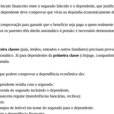
ínculo financeiro entre o segurado falecido e o dependente, que justific
o dependente deve comprovar que vivia ou dependia economicamente do
 comprovação para garantir que o benefício seja pago a quem realmente
 os parentes têm direito automático à pensão; é necessário demonstrar 
eira classes
(pais, irmãos, enteados e outros familiares) precisam prov
utomático. Já para dependentes da
primeira classe
(cônjuge, companheir
umida.
 que podem comprovar a dependência econômica são:
endente residia com o segurado;
renda do segurado incluindo o dependente;
nceira regular (transferências bancárias, recibos);
os;
compra de imóvel em nome do segurado para o dependente;
m a dependência financeira.