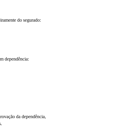
eiramente do segurado:
em dependência:
provação da dependência,
s.